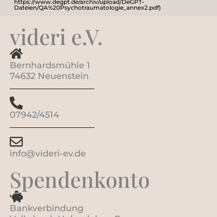
https://www.degpt.de/archiv/upload/DeGPT-
Dateien/QA%20Psychotraumatologie_annex2.pdf)
videri e.V.
Bernhardsmühle 1
74632 Neuenstein
07942/4514
info@videri-ev.de
Spendenkonto
Bankverbindung